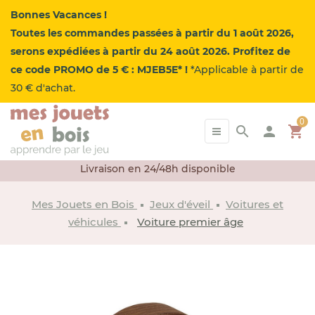
Bonnes Vacances !
Toutes les commandes passées à partir du 1 août 2026,
serons expédiées à partir du 24 août 2026. Profitez de
ce code PROMO de 5 € : MJEB5E* !
*Applicable à partir de
30 € d'achat.
0
Basculer
search
person
☰
shopping_cart
la
navigation
Livraison en 24/48h disponible
Mes Jouets en Bois
Jeux d'éveil
Voitures et
véhicules
Voiture premier âge