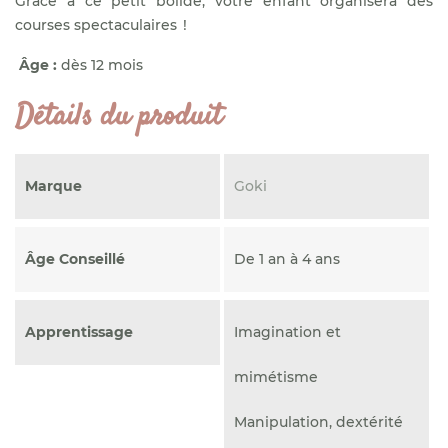
Grâce à ce petit bolide, votre enfant organisera des
courses spectaculaires !
Âge :
dès 12 mois
Détails du produit
Marque
Goki
Âge Conseillé
De 1 an à 4 ans
Apprentissage
Imagination et
mimétisme
Manipulation, dextérité