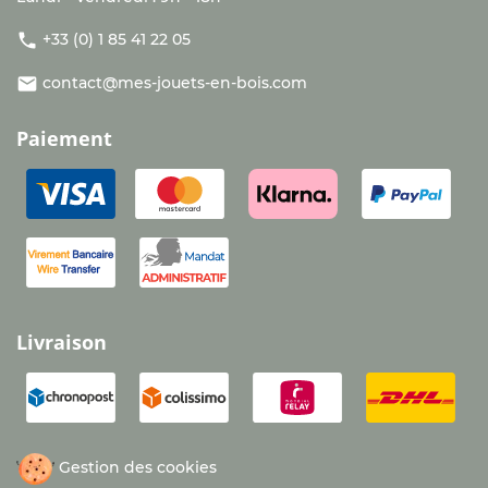
phone
+33 (0) 1 85 41 22 05
email
contact@mes-jouets-en-bois.com
Paiement
Livraison
Gestion des cookies